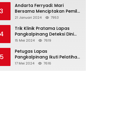
Binaan
Andarta Ferryadi: Mari
3
Bersama Menciptakan Pemilu
2024 yang Damai, Jujur dan
21 Januari 2024
7953
Adil.
Trik Klinik Pratama Lapas
4
Pangkalpinang Deteksi Dini
HIV/AIDS dengan VCT Mobile
15 Mei 2024
7619
Petugas Lapas
5
Pangkalpinang Ikuti Pelatihan
Teknis Pemasyarakatan di
17 Mei 2024
7616
Batam