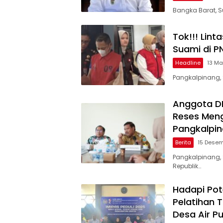
Bangka Barat, S
Tok!!! Lint
Suami di P
Headline
13 Ma
Pangkalpinang, 
Anggota DP
Reses Men
Pangkalpin
Berita
15 Dese
Pangkalpinang,
Republik…
Hadapi Pot
Pelatihan
Desa Air Pu