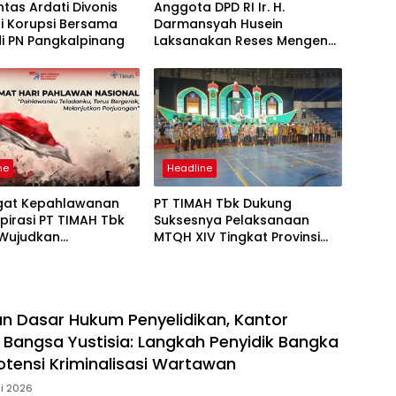
intas Ardati Divonis
Anggota DPD RI Ir. H.
i Korupsi Bersama
Darmansyah Husein
i PN Pangkalpinang
Laksanakan Reses Mengenai
Penanggulangan Bencana di
Kota Pangkalpinang
Bersama Wali Kota
Pangkalpinang
ne
Headline
at Kepahlawanan
PT TIMAH Tbk Dukung
spirasi PT TIMAH Tbk
Suksesnya Pelaksanaan
Wujudkan
MTQH XIV Tingkat Provinsi
irian Bangsa
Babel di Bangka Barat
n Dasar Hukum Penyelidikan, Kantor
 Bangsa Yustisia: Langkah Penyidik Bangka
otensi Kriminalisasi Wartawan
li 2026