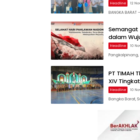
Headline
12 N
BANGKA BARAT —
Semangat K
dalam Wuj
Headline
10 N
Pangkalpinang,
PT TIMAH 
XIV Tingkat
Headline
10 N
Bangka Barat, 