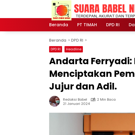
Langsung
ke
konten
Beranda
PT TIMAH
DPD RI
Da
Beranda
DPD RI
DPD RI
Headline
Andarta Ferryadi:
Menciptakan Pemi
Jujur dan Adil.
Redaksi Babel
2 Min Baca
21 Januari 2024