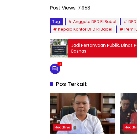
Post Views:
7,953
Tag:
Anggota DPD RI Babel
DPD 
Kepala Kantor DPD RI Babel
Pemil
Jadi Pertanyaan Publik, Dinas 
Baznas
13
Pos Terkait
Headline
Headli