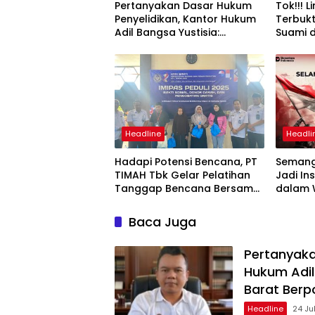
Pertanyakan Dasar Hukum
Tok!!! L
Penyelidikan, Kantor Hukum
Terbukt
Adil Bangsa Yustisia:
Suami d
Langkah Penyidik Bangka
Barat Berpotensi
Kriminalisasi Wartawan
Headline
Headli
Hadapi Potensi Bencana, PT
Semang
TIMAH Tbk Gelar Pelatihan
Jadi In
Tanggap Bencana Bersama
dalam 
Pemerintah Desa Air Putih
Kemand
Baca Juga
Pertanyaka
Hukum Adil
Barat Berp
Headline
24 Ju