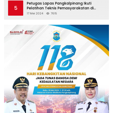
Petugas Lapas Pangkalpinang Ikuti
5
Pelatihan Teknis Pemasyarakatan di
Batam
17 Mei 2024
7615