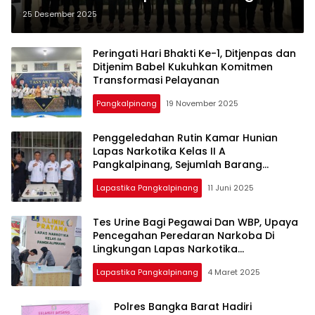
Binaan
25 Desember 2025
Peringati Hari Bhakti Ke-1, Ditjenpas dan
Ditjenim Babel Kukuhkan Komitmen
Transformasi Pelayanan
Pangkalpinang
19 November 2025
Penggeledahan Rutin Kamar Hunian
Lapas Narkotika Kelas II A
Pangkalpinang, Sejumlah Barang
Terlarang Diamankan
Lapastika Pangkalpinang
11 Juni 2025
Tes Urine Bagi Pegawai Dan WBP, Upaya
Pencegahan Peredaran Narkoba Di
Lingkungan Lapas Narkotika
Pangkalpinang
Lapastika Pangkalpinang
4 Maret 2025
Polres Bangka Barat Hadiri