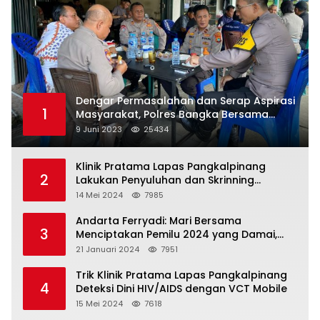
Dengar Permasalahan dan Serap Aspirasi
1
Masyarakat, Polres Bangka Bersama
Polsek Pemali Rutin Gelar Jumat Curhat
9 Juni 2023
25434
Klinik Pratama Lapas Pangkalpinang
2
Lakukan Penyuluhan dan Skrinning
Kesehatan Jiwa Bagi Warga Binaan
14 Mei 2024
7985
Andarta Ferryadi: Mari Bersama
3
Menciptakan Pemilu 2024 yang Damai,
Jujur dan Adil.
21 Januari 2024
7951
Trik Klinik Pratama Lapas Pangkalpinang
4
Deteksi Dini HIV/AIDS dengan VCT Mobile
15 Mei 2024
7618