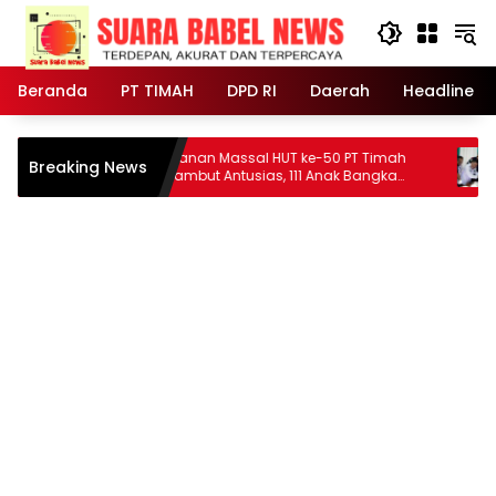
Langsung
ke
konten
Beranda
PT TIMAH
DPD RI
Daerah
Headline
Khitanan Massal HUT ke-50 PT Timah
Khitanan M
Breaking News
Disambut Antusias, 111 Anak Bangka
Bangka Ten
Selatan Ikut Gratis
108 Anak