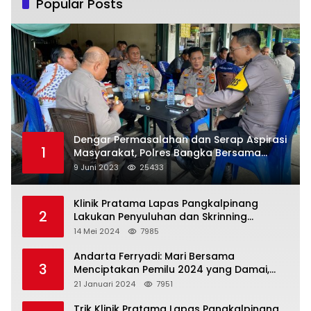
Popular Posts
Dengar Permasalahan dan Serap Aspirasi
1
Masyarakat, Polres Bangka Bersama
Polsek Pemali Rutin Gelar Jumat Curhat
9 Juni 2023
25433
Klinik Pratama Lapas Pangkalpinang
2
Lakukan Penyuluhan dan Skrinning
Kesehatan Jiwa Bagi Warga Binaan
14 Mei 2024
7985
Andarta Ferryadi: Mari Bersama
3
Menciptakan Pemilu 2024 yang Damai,
Jujur dan Adil.
21 Januari 2024
7951
Trik Klinik Pratama Lapas Pangkalpinang