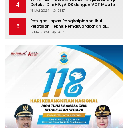
4
Deteksi Dini HIV/AIDS dengan VCT Mobile
15 Mei 2024
7617
Petugas Lapas Pangkalpinang Ikuti
5
Pelatihan Teknis Pemasyarakatan di
Batam
17 Mei 2024
7614