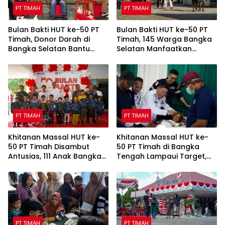
PT TIMAH
PT TIMAH
Bulan Bakti HUT ke-50 PT
Bulan Bakti HUT ke-50 PT
Timah, Donor Darah di
Timah, 145 Warga Bangka
Bangka Selatan Bantu
Selatan Manfaatkan
Tambah Stok Darah PMI
Layanan Cek Kesehatan
Gratis
PT TIMAH
PT TIMAH
Khitanan Massal HUT ke-
Khitanan Massal HUT ke-
50 PT Timah Disambut
50 PT Timah di Bangka
Antusias, 111 Anak Bangka
Tengah Lampaui Target,
Selatan Ikut Gratis
Diikuti 108 Anak
PT TIMAH
PT TIMAH