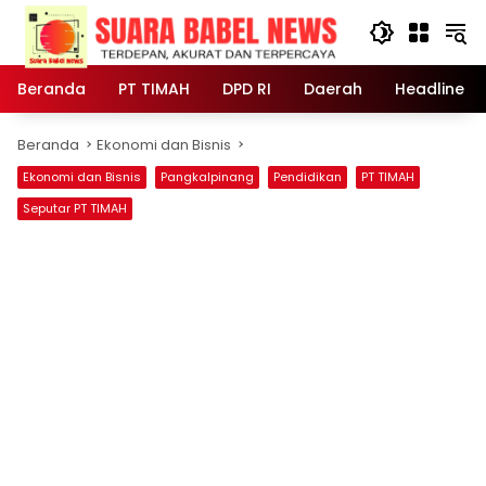
Langsung
ke
konten
Beranda
PT TIMAH
DPD RI
Daerah
Headline
Beranda
Ekonomi dan Bisnis
Ekonomi dan Bisnis
Pangkalpinang
Pendidikan
PT TIMAH
Seputar PT TIMAH