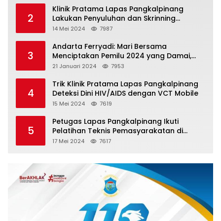
Klinik Pratama Lapas Pangkalpinang
2
Lakukan Penyuluhan dan Skrinning
Kesehatan Jiwa Bagi Warga Binaan
14 Mei 2024
7987
Andarta Ferryadi: Mari Bersama
3
Menciptakan Pemilu 2024 yang Damai,
Jujur dan Adil.
21 Januari 2024
7953
Trik Klinik Pratama Lapas Pangkalpinang
4
Deteksi Dini HIV/AIDS dengan VCT Mobile
15 Mei 2024
7619
Petugas Lapas Pangkalpinang Ikuti
5
Pelatihan Teknis Pemasyarakatan di
Batam
17 Mei 2024
7617