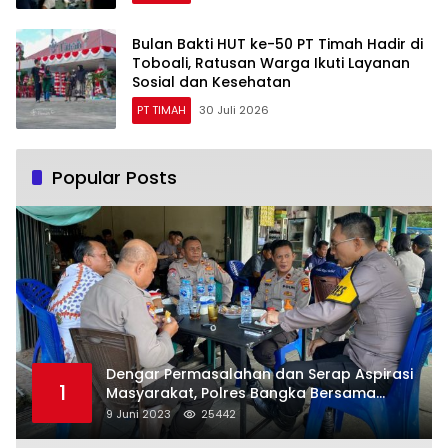
Bulan Bakti HUT ke-50 PT Timah Hadir di
Toboali, Ratusan Warga Ikuti Layanan
Sosial dan Kesehatan
PT TIMAH
30 Juli 2026
Popular Posts
Dengar Permasalahan dan Serap Aspirasi
1
Masyarakat, Polres Bangka Bersama
Polsek Pemali Rutin Gelar Jumat Curhat
9 Juni 2023
25442