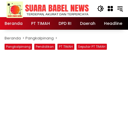
Langsung
ke
konten
Beranda
PT TIMAH
DPD RI
Daerah
Headline
Beranda
Pangkalpinang
Pangkalpinang
Pendidikan
PT TIMAH
Seputar PT TIMAH