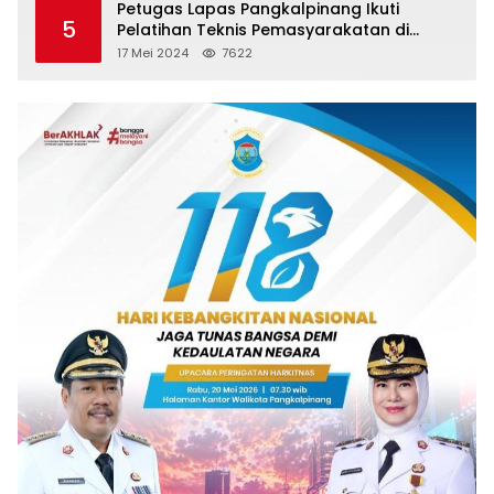
Petugas Lapas Pangkalpinang Ikuti
5
Pelatihan Teknis Pemasyarakatan di
Batam
17 Mei 2024
7622