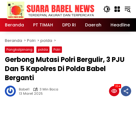
Langsung
ke
konten
Beranda
PT TIMAH
DPD RI
Daerah
Headline
Beranda
Polri
polda
Pangkalpinang
polda
Polri
Gerbong Mutasi Polri Bergulir, 3 PJU
Dan 5 Kapolres Di Polda Babel
Berganti
324
Babel1
3 Min Baca
13 Maret 2025