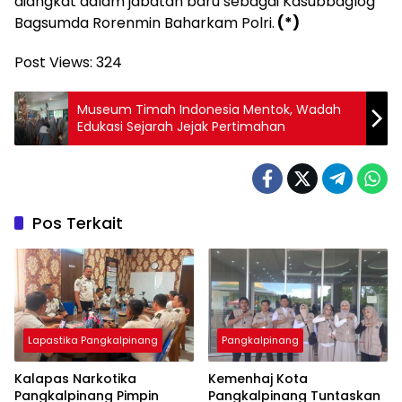
diangkat dalam jabatan baru sebagai Kasubbaglog
Bagsumda Rorenmin Baharkam Polri.
(*)
Post Views:
324
Museum Timah Indonesia Mentok, Wadah
Edukasi Sejarah Jejak Pertimahan
Pos Terkait
Lapastika Pangkalpinang
Pangkalpinang
Kalapas Narkotika
Kemenhaj Kota
Pangkalpinang Pimpin
Pangkalpinang Tuntaskan