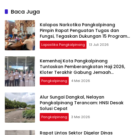
2026, Ada Line Dance
Bocor Lebih Cepat dari
hingga Lomba Fashion
Target
Baca Juga
Show
Kalapas Narkotika Pangkalpinang
Pimpin Rapat Penguatan Tugas dan
Fungsi, Tegaskan Dukungan 15 Program
Aksi Kementerian
Lapastika Pangkalpinang
13 Juli 2026
Kemenhaj Kota Pangkalpinang
Tuntaskan Pemberangkatan Haji 2026,
Kloter Terakhir Gabung Jemaah
Palembang
Pangkalpinang
4 Mei 2026
Alur Sungai Dangkal, Nelayan
Pangkalpinang Terancam: HNSI Desak
Solusi Cepat
Pangkalpinang
3 Mei 2026
Rapat Lintas Sektor Digelar Dinas