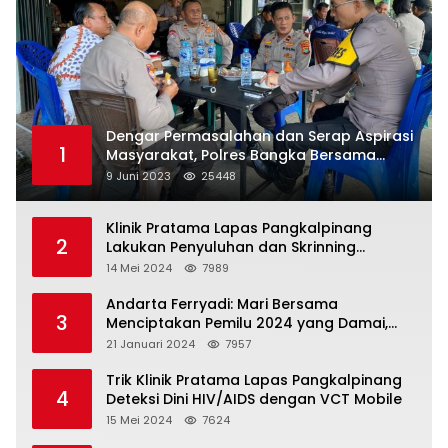
Dengar Permasalahan dan Serap Aspirasi
1
Masyarakat, Polres Bangka Bersama
Polsek Pemali Rutin Gelar Jumat Curhat
9 Juni 2023
25448
Klinik Pratama Lapas Pangkalpinang
2
Lakukan Penyuluhan dan Skrinning
Kesehatan Jiwa Bagi Warga Binaan
14 Mei 2024
7989
Andarta Ferryadi: Mari Bersama
3
Menciptakan Pemilu 2024 yang Damai,
Jujur dan Adil.
21 Januari 2024
7957
Trik Klinik Pratama Lapas Pangkalpinang
4
Deteksi Dini HIV/AIDS dengan VCT Mobile
15 Mei 2024
7624