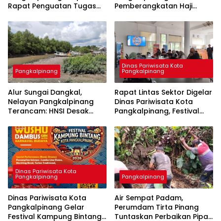
Rapat Penguatan Tugas
Pemberangkatan Haji
dan Fungsi, Tegaskan
2026, Kloter Terakhir
Dukungan 15 Program Aksi
Gabung Jemaah
Kementerian
Palembang
Dinas Pariwisata Kota
Pangkalpinang
Pangkalpinang
Alur Sungai Dangkal,
Rapat Lintas Sektor Digelar
Nelayan Pangkalpinang
Dinas Pariwisata Kota
Terancam: HNSI Desak
Pangkalpinang, Festival
Solusi Cepat
Kampung Bintang 2026
Siap Angkat Budaya
Cengbeng di
Pangkalpinang
Dinas Pariwisata Kota
Pangkalpinang
Pangkalpinang
Dinas Pariwisata Kota
Air Sempat Padam,
Pangkalpinang Gelar
Perumdam Tirta Pinang
Festival Kampung Bintang
Tuntaskan Perbaikan Pipa