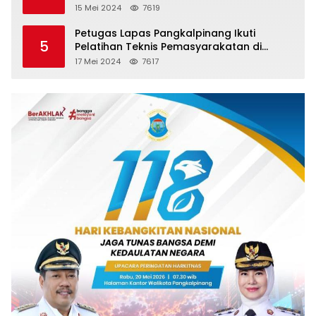
15 Mei 2024
7619
Petugas Lapas Pangkalpinang Ikuti
5
Pelatihan Teknis Pemasyarakatan di
Batam
17 Mei 2024
7617