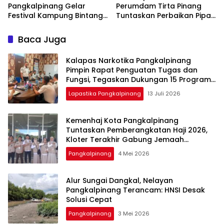
Pangkalpinang Gelar
Perumdam Tirta Pinang
Festival Kampung Bintang
Tuntaskan Perbaikan Pipa
2026, Ada Line Dance
Bocor Lebih Cepat dari
hingga Lomba Fashion
Target
Baca Juga
Show
Kalapas Narkotika Pangkalpinang
Pimpin Rapat Penguatan Tugas dan
Fungsi, Tegaskan Dukungan 15 Program
Aksi Kementerian
Lapastika Pangkalpinang
13 Juli 2026
Kemenhaj Kota Pangkalpinang
Tuntaskan Pemberangkatan Haji 2026,
Kloter Terakhir Gabung Jemaah
Palembang
Pangkalpinang
4 Mei 2026
Alur Sungai Dangkal, Nelayan
Pangkalpinang Terancam: HNSI Desak
Solusi Cepat
Pangkalpinang
3 Mei 2026