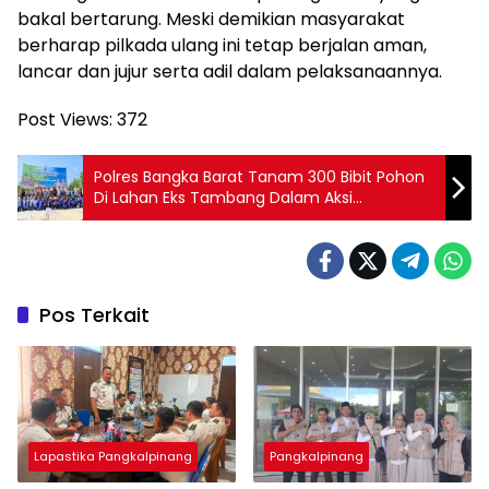
bakal bertarung. Meski demikian masyarakat
berharap pilkada ulang ini tetap berjalan aman,
lancar dan jujur serta adil dalam pelaksanaannya.
Post Views:
372
Polres Bangka Barat Tanam 300 Bibit Pohon
Di Lahan Eks Tambang Dalam Aksi
“Ketahanan Bumi Serumpun Sebalai”
Pos Terkait
Lapastika Pangkalpinang
Pangkalpinang