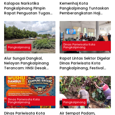
Kalapas Narkotika
Kemenhaj Kota
Pangkalpinang Pimpin
Pangkalpinang Tuntaskan
Rapat Penguatan Tugas
Pemberangkatan Haji
dan Fungsi, Tegaskan
2026, Kloter Terakhir
Dukungan 15 Program Aksi
Gabung Jemaah
Kementerian
Palembang
Dinas Pariwisata Kota
Pangkalpinang
Pangkalpinang
Alur Sungai Dangkal,
Rapat Lintas Sektor Digelar
Nelayan Pangkalpinang
Dinas Pariwisata Kota
Terancam: HNSI Desak
Pangkalpinang, Festival
Solusi Cepat
Kampung Bintang 2026
Siap Angkat Budaya
Cengbeng di
Pangkalpinang
Dinas Pariwisata Kota
Pangkalpinang
Pangkalpinang
Dinas Pariwisata Kota
Air Sempat Padam,