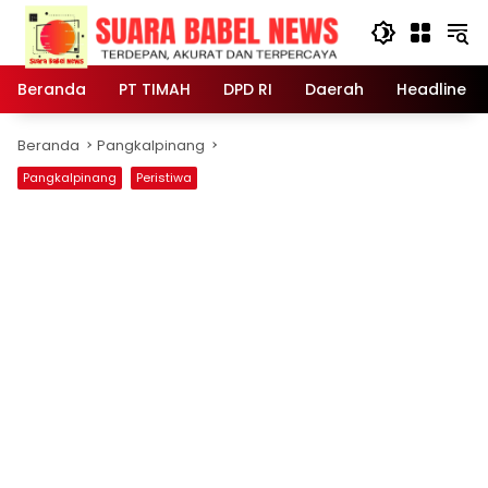
Langsung
ke
konten
Beranda
PT TIMAH
DPD RI
Daerah
Headline
Beranda
Pangkalpinang
Pangkalpinang
Peristiwa