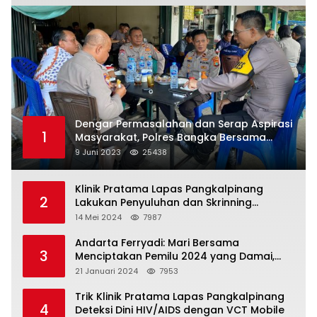
Dengar Permasalahan dan Serap Aspirasi
1
Masyarakat, Polres Bangka Bersama
Polsek Pemali Rutin Gelar Jumat Curhat
9 Juni 2023
25438
Klinik Pratama Lapas Pangkalpinang
2
Lakukan Penyuluhan dan Skrinning
Kesehatan Jiwa Bagi Warga Binaan
14 Mei 2024
7987
Andarta Ferryadi: Mari Bersama
3
Menciptakan Pemilu 2024 yang Damai,
Jujur dan Adil.
21 Januari 2024
7953
Trik Klinik Pratama Lapas Pangkalpinang
4
Deteksi Dini HIV/AIDS dengan VCT Mobile