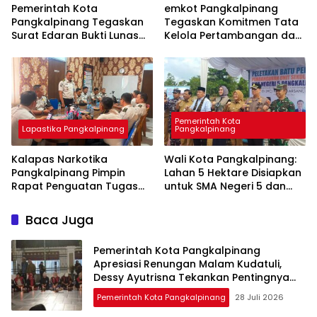
Pemerintah Kota
emkot Pangkalpinang
Pangkalpinang Tegaskan
Tegaskan Komitmen Tata
Surat Edaran Bukti Lunas
Kelola Pertambangan dan
Pajak Kendaraan Bermotor
Lingkungan Berkelanjutan
Tidak Pengaruhi Gaji
di Seminar Nasional UBB
Pegawai
Pemerintah Kota
Lapastika Pangkalpinang
Pangkalpinang
Kalapas Narkotika
Wali Kota Pangkalpinang:
Pangkalpinang Pimpin
Lahan 5 Hektare Disiapkan
Rapat Penguatan Tugas
untuk SMA Negeri 5 dan
dan Fungsi, Tegaskan
Rencana Pembangunan
Dukungan 15 Program Aksi
SMP Negeri 12
Baca Juga
Kementerian
Pemerintah Kota Pangkalpinang
Apresiasi Renungan Malam Kudatuli,
Dessy Ayutrisna Tekankan Pentingnya
Jangan Lupakan Sejarah
Pemerintah Kota Pangkalpinang
28 Juli 2026