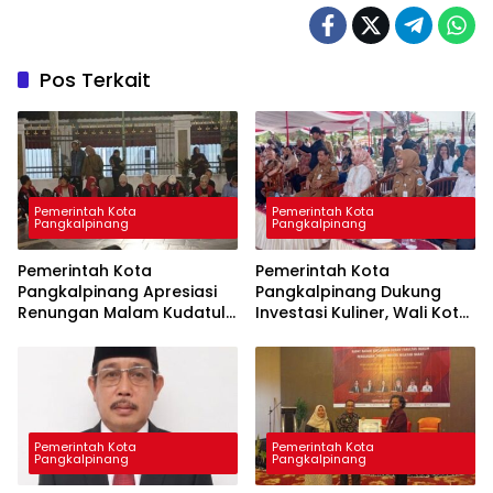
Pos Terkait
Pemerintah Kota
Pemerintah Kota
Pangkalpinang
Pangkalpinang
Pemerintah Kota
Pemerintah Kota
Pangkalpinang Apresiasi
Pangkalpinang Dukung
Renungan Malam Kudatuli,
Investasi Kuliner, Wali Kota
Dessy Ayutrisna Tekankan
Saparudin Resmikan
Pentingnya Jangan
Lempah dan Seafood
Lupakan Sejarah
Ketapang
Pemerintah Kota
Pemerintah Kota
Pangkalpinang
Pangkalpinang