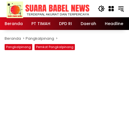
Langsung
ke
konten
Beranda
PT TIMAH
DPD RI
Daerah
Headline
Beranda
Pangkalpinang
Pangkalpinang
Pemkot Pangkalpinang