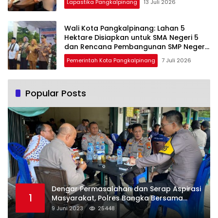
Lapastika Pangkalpinang
13 Juli 2026
Wali Kota Pangkalpinang: Lahan 5
Hektare Disiapkan untuk SMA Negeri 5
dan Rencana Pembangunan SMP Negeri
12
Pemerintah Kota Pangkalpinang
7 Juli 2026
Popular Posts
Dengar Permasalahan dan Serap Aspirasi
1
Masyarakat, Polres Bangka Bersama
Polsek Pemali Rutin Gelar Jumat Curhat
9 Juni 2023
25448