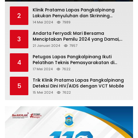
Klinik Pratama Lapas Pangkalpinang
2
Lakukan Penyuluhan dan Skrinning
Kesehatan Jiwa Bagi Warga Binaan
14 Mei 2024
7989
Andarta Ferryadi: Mari Bersama
3
Menciptakan Pemilu 2024 yang Damai,
Jujur dan Adil.
21 Januari 2024
7957
Petugas Lapas Pangkalpinang Ikuti
4
Pelatihan Teknis Pemasyarakatan di
Batam
17 Mei 2024
7622
Trik Klinik Pratama Lapas Pangkalpinang
5
Deteksi Dini HIV/AIDS dengan VCT Mobile
15 Mei 2024
7622