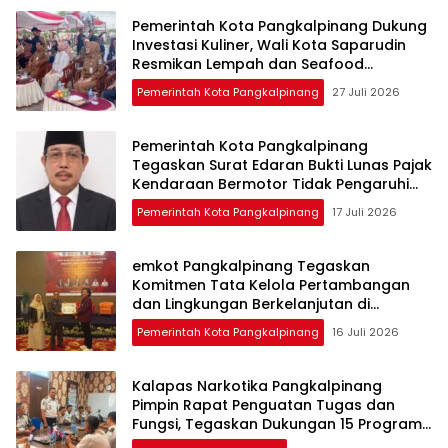
Pemerintah Kota Pangkalpinang Dukung
Investasi Kuliner, Wali Kota Saparudin
Resmikan Lempah dan Seafood
Ketapang
Pemerintah Kota Pangkalpinang
27 Juli 2026
Pemerintah Kota Pangkalpinang
Tegaskan Surat Edaran Bukti Lunas Pajak
Kendaraan Bermotor Tidak Pengaruhi
Gaji Pegawai
Pemerintah Kota Pangkalpinang
17 Juli 2026
emkot Pangkalpinang Tegaskan
Komitmen Tata Kelola Pertambangan
dan Lingkungan Berkelanjutan di
Seminar Nasional UBB
Pemerintah Kota Pangkalpinang
16 Juli 2026
Kalapas Narkotika Pangkalpinang
Pimpin Rapat Penguatan Tugas dan
Fungsi, Tegaskan Dukungan 15 Program
Aksi Kementerian