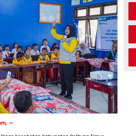
om, —