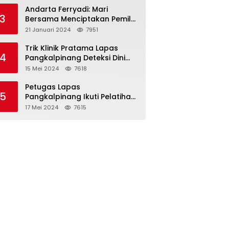
Binaan
Andarta Ferryadi: Mari
3
Bersama Menciptakan Pemilu
2024 yang Damai, Jujur dan
21 Januari 2024
7951
Adil.
Trik Klinik Pratama Lapas
4
Pangkalpinang Deteksi Dini
HIV/AIDS dengan VCT Mobile
15 Mei 2024
7618
Petugas Lapas
5
Pangkalpinang Ikuti Pelatihan
Teknis Pemasyarakatan di
17 Mei 2024
7615
Batam