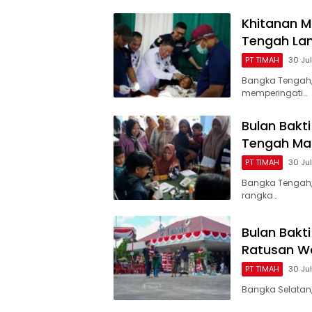
Khitanan M
Tengah Lam
PT TIMAH
30 Ju
Bangka Tengah,
memperingati…
Bulan Bakt
Tengah Ma
PT TIMAH
30 Ju
Bangka Tengah,
rangka…
Bulan Bakti
Ratusan Wa
PT TIMAH
30 Ju
Bangka Selatan,