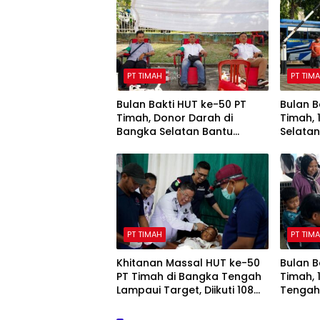
PT TIMAH
PT TIM
Bulan Bakti HUT ke-50 PT
Bulan B
Timah, Donor Darah di
Timah,
Bangka Selatan Bantu
Selata
Tambah Stok Darah PMI
Layana
Gratis
PT TIMAH
PT TIM
Khitanan Massal HUT ke-50
Bulan B
PT Timah di Bangka Tengah
Timah,
Lampaui Target, Diikuti 108
Tengah
Anak
Layana
Gratis