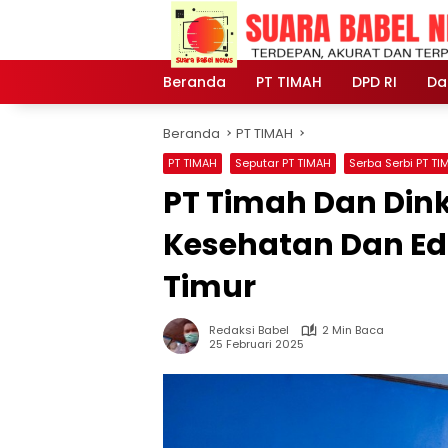
Langsung
ke
konten
Beranda
PT TIMAH
DPD RI
Da
Beranda
PT TIMAH
PT TIMAH
Seputar PT TIMAH
Serba Serbi PT TI
PT Timah Dan Din
Kesehatan Dan Edu
Timur
Redaksi Babel
2 Min Baca
25 Februari 2025