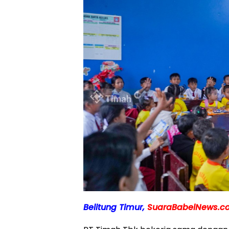
Belitung Timur,
SuaraBabelNews.c