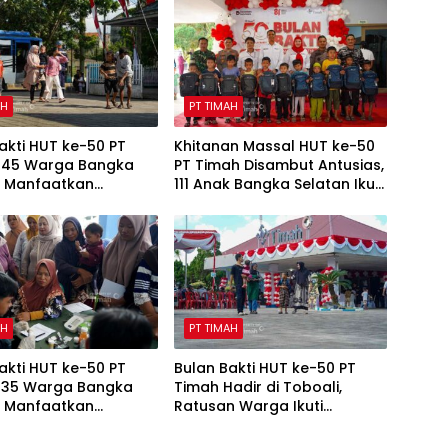
AH
PT TIMAH
akti HUT ke-50 PT
Khitanan Massal HUT ke-50
 145 Warga Bangka
PT Timah Disambut Antusias,
n Manfaatkan
111 Anak Bangka Selatan Ikut
n Cek Kesehatan
Gratis
AH
PT TIMAH
akti HUT ke-50 PT
Bulan Bakti HUT ke-50 PT
 135 Warga Bangka
Timah Hadir di Toboali,
 Manfaatkan
Ratusan Warga Ikuti
n Cek Kesehatan
Layanan Sosial dan
Kesehatan