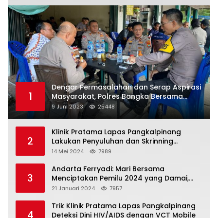
Dengar Permasalahan dan Serap Aspirasi
1
Masyarakat, Polres Bangka Bersama
Polsek Pemali Rutin Gelar Jumat Curhat
9 Juni 2023
25448
Klinik Pratama Lapas Pangkalpinang
2
Lakukan Penyuluhan dan Skrinning
Kesehatan Jiwa Bagi Warga Binaan
14 Mei 2024
7989
Andarta Ferryadi: Mari Bersama
3
Menciptakan Pemilu 2024 yang Damai,
Jujur dan Adil.
21 Januari 2024
7957
Trik Klinik Pratama Lapas Pangkalpinang
4
Deteksi Dini HIV/AIDS dengan VCT Mobile