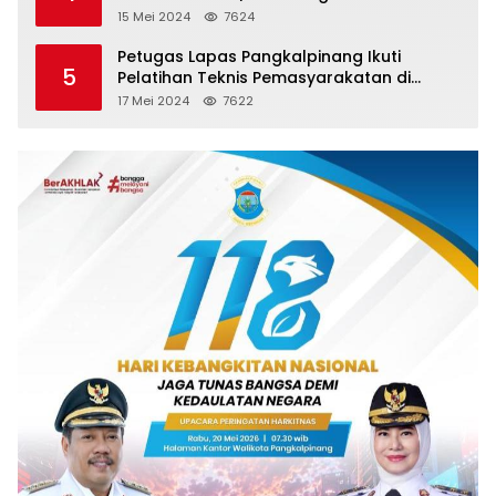
15 Mei 2024
7624
Petugas Lapas Pangkalpinang Ikuti
5
Pelatihan Teknis Pemasyarakatan di
Batam
17 Mei 2024
7622