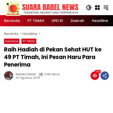
Langsung
ke
konten
Beranda
PT TIMAH
DPD RI
Daerah
Headline
Beranda
Headline
Headline
PT TIMAH
Raih Hadiah di Pekan Sehat HUT ke
49 PT Timah, Ini Pesan Haru Para
Penerima
159
Redaksi Babel
2 Min Baca
20 Agustus 2025