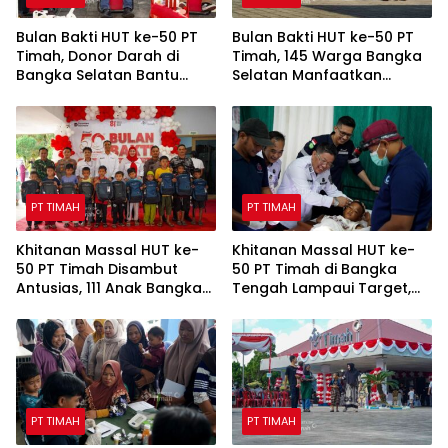
Bulan Bakti HUT ke-50 PT
Bulan Bakti HUT ke-50 PT
Timah, Donor Darah di
Timah, 145 Warga Bangka
Bangka Selatan Bantu
Selatan Manfaatkan
Tambah Stok Darah PMI
Layanan Cek Kesehatan
Gratis
PT TIMAH
PT TIMAH
Khitanan Massal HUT ke-
Khitanan Massal HUT ke-
50 PT Timah Disambut
50 PT Timah di Bangka
Antusias, 111 Anak Bangka
Tengah Lampaui Target,
Selatan Ikut Gratis
Diikuti 108 Anak
PT TIMAH
PT TIMAH