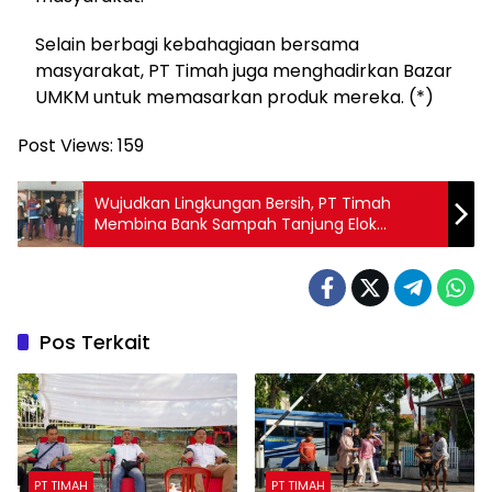
Selain berbagi kebahagiaan bersama
masyarakat, PT Timah juga menghadirkan Bazar
UMKM untuk memasarkan produk mereka. (*)
Post Views:
159
Wujudkan Lingkungan Bersih, PT Timah
Membina Bank Sampah Tanjung Elok
Bersahabat
Pos Terkait
PT TIMAH
PT TIMAH