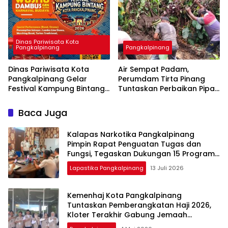
Cengbeng di
Pangkalpinang
Dinas Pariwisata Kota
Pangkalpinang
Pangkalpinang
Dinas Pariwisata Kota
Air Sempat Padam,
Pangkalpinang Gelar
Perumdam Tirta Pinang
Festival Kampung Bintang
Tuntaskan Perbaikan Pipa
2026, Ada Line Dance
Bocor Lebih Cepat dari
hingga Lomba Fashion
Target
Baca Juga
Show
Kalapas Narkotika Pangkalpinang
Pimpin Rapat Penguatan Tugas dan
Fungsi, Tegaskan Dukungan 15 Program
Aksi Kementerian
Lapastika Pangkalpinang
13 Juli 2026
Kemenhaj Kota Pangkalpinang
Tuntaskan Pemberangkatan Haji 2026,
Kloter Terakhir Gabung Jemaah
Palembang