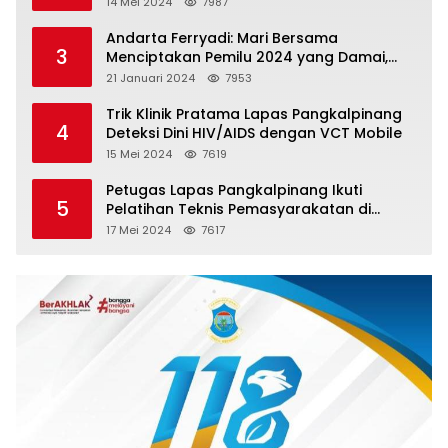
Kesehatan Jiwa Bagi Warga Binaan
14 Mei 2024
7987
Andarta Ferryadi: Mari Bersama
3
Menciptakan Pemilu 2024 yang Damai,
Jujur dan Adil.
21 Januari 2024
7953
Trik Klinik Pratama Lapas Pangkalpinang
4
Deteksi Dini HIV/AIDS dengan VCT Mobile
15 Mei 2024
7619
Petugas Lapas Pangkalpinang Ikuti
5
Pelatihan Teknis Pemasyarakatan di
Batam
17 Mei 2024
7617