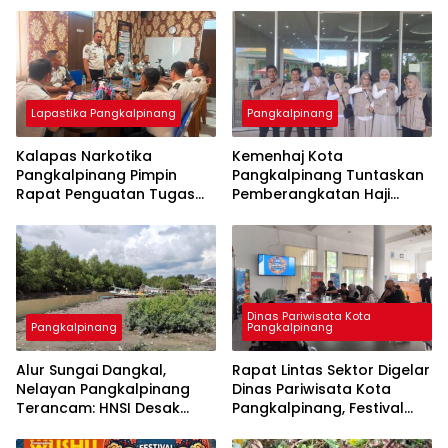
Lapastika Pangkalpinang
Pangkalpinang
Kalapas Narkotika
Kemenhaj Kota
Pangkalpinang Pimpin
Pangkalpinang Tuntaskan
Rapat Penguatan Tugas
Pemberangkatan Haji
dan Fungsi, Tegaskan
2026, Kloter Terakhir
Dukungan 15 Program Aksi
Gabung Jemaah
Kementerian
Palembang
Dinas Pariwisata Kota
Pangkalpinang
Pangkalpinang
Alur Sungai Dangkal,
Rapat Lintas Sektor Digelar
Nelayan Pangkalpinang
Dinas Pariwisata Kota
Terancam: HNSI Desak
Pangkalpinang, Festival
Solusi Cepat
Kampung Bintang 2026
Siap Angkat Budaya