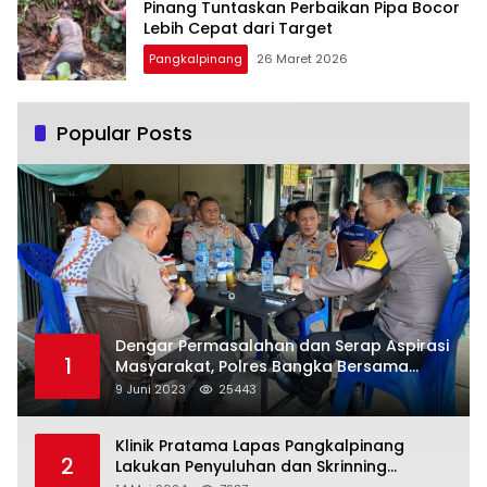
Pinang Tuntaskan Perbaikan Pipa Bocor
Lebih Cepat dari Target
Pangkalpinang
26 Maret 2026
Popular Posts
Dengar Permasalahan dan Serap Aspirasi
1
Masyarakat, Polres Bangka Bersama
Polsek Pemali Rutin Gelar Jumat Curhat
9 Juni 2023
25443
Klinik Pratama Lapas Pangkalpinang
2
Lakukan Penyuluhan dan Skrinning