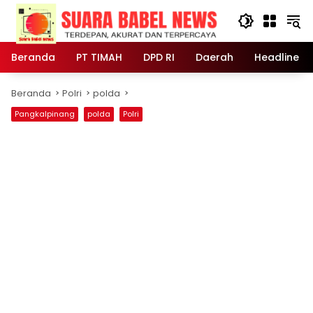
Langsung
ke
konten
Beranda
PT TIMAH
DPD RI
Daerah
Headline
Beranda
Polri
polda
Pangkalpinang
polda
Polri