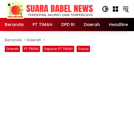
Langsung
ke
konten
Beranda
PT TIMAH
DPD RI
Daerah
Headline
Beranda
Daerah
Daerah
PT TIMAH
Seputar PT TIMAH
Sosial