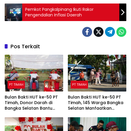
Pemkot Pangkalpinang Ikuti Rakor
Pengendalian Inflasi Daerah
Pos Terkait
PT TIMAH
PT TIMAH
Bulan Bakti HUT ke-50 PT
Bulan Bakti HUT ke-50 PT
Timah, Donor Darah di
Timah, 145 Warga Bangka
Bangka Selatan Bantu
Selatan Manfaatkan
Tambah Stok Darah PMI
Layanan Cek Kesehatan
Gratis