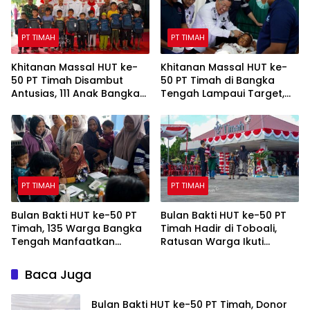
PT TIMAH
PT TIMAH
Khitanan Massal HUT ke-
Khitanan Massal HUT ke-
50 PT Timah Disambut
50 PT Timah di Bangka
Antusias, 111 Anak Bangka
Tengah Lampaui Target,
Selatan Ikut Gratis
Diikuti 108 Anak
PT TIMAH
PT TIMAH
Bulan Bakti HUT ke-50 PT
Bulan Bakti HUT ke-50 PT
Timah, 135 Warga Bangka
Timah Hadir di Toboali,
Tengah Manfaatkan
Ratusan Warga Ikuti
Layanan Cek Kesehatan
Layanan Sosial dan
Gratis
Kesehatan
Baca Juga
Bulan Bakti HUT ke-50 PT Timah, Donor