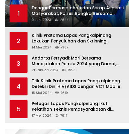
Dengar Permasalahan dan Serap Aspirasi
1
Masyarakat, Polres Bangka Bersama
Polsek Pemali Rutin Gelar Jumat Curhat
9 Juni 2023
25441
Klinik Pratama Lapas Pangkalpinang
2
Lakukan Penyuluhan dan Skrinning
Kesehatan Jiwa Bagi Warga Binaan
14 Mei 2024
7987
Andarta Ferryadi: Mari Bersama
3
Menciptakan Pemilu 2024 yang Damai,
Jujur dan Adil.
21 Januari 2024
7953
Trik Klinik Pratama Lapas Pangkalpinang
4
Deteksi Dini HIV/AIDS dengan VCT Mobile
15 Mei 2024
7619
Petugas Lapas Pangkalpinang Ikuti
5
Pelatihan Teknis Pemasyarakatan di
Batam
17 Mei 2024
7617