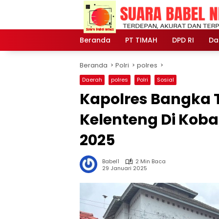
Langsung
ke
konten
Beranda
PT TIMAH
DPD RI
Da
Beranda
Polri
polres
Daerah
polres
Polri
Sosial
Kapolres Bangka
Kelenteng Di Koba
2025
Babel1
2 Min Baca
29 Januari 2025