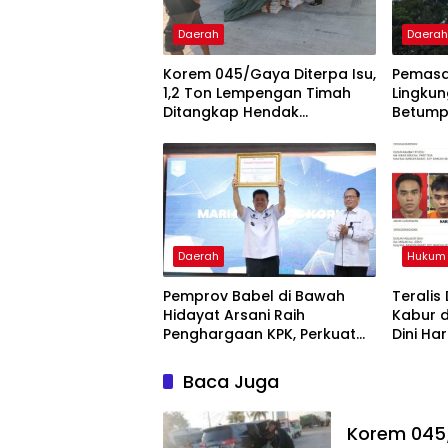
Daerah
Daera
Korem 045/Gaya Diterpa Isu,
Pemasa
1,2 Ton Lempengan Timah
Lingku
Ditangkap Hendak
Betump
Diselundupkan
Daerah
Hukum 
Pemprov Babel di Bawah
Teralis
Hidayat Arsani Raih
Kabur d
Penghargaan KPK, Perkuat
Dini Ha
Reformasi Birokrasi dan
Good Governance
Baca Juga
Korem 045/