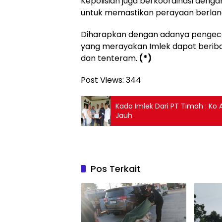
Kepolisian juga berkoordinasi denga
untuk memastikan perayaan berla
Diharapkan dengan adanya pengec
yang merayakan Imlek dapat beriba
dan tenteram.
(*)
Post Views:
344
Kado Imlek Dari PT Timah : Ko
Jauh
Pos Terkait