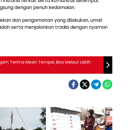
n instansi terkait serta komunitas setempat
ngsung dengan penuh kedamaian.
ekan dan pengamanan yang dilakukan, umat
dah serta menjalankan tradisi dengan nyaman
 Ajam Terima Mesin Tempel, Bisa Melaut Lebih