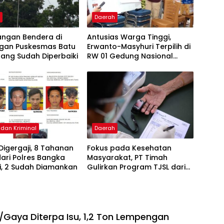
h
Daerah
ngan Bendera di
Antusias Warga Tinggi,
ngan Puskesmas Batu
Erwanto-Masyhuri Terpilih di
ang Sudah Diperbaiki
RW 01 Gedung Nasional
Tamansari 2026
dan Kriminal
Daerah
 Digergaji, 8 Tahanan
Fokus pada Kesehatan
ari Polres Bangka
Masyarakat, PT Timah
ri, 2 Sudah Diamankan
Gulirkan Program TJSL dari
Ambulans Desa hingga
Bantuan Pengobatan
Gaya Diterpa Isu, 1,2 Ton Lempengan