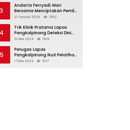
Binaan
Andarta Ferryadi: Mari
3
Bersama Menciptakan Pemilu
2024 yang Damai, Jujur dan
21 Januari 2024
7953
Adil.
Trik Klinik Pratama Lapas
4
Pangkalpinang Deteksi Dini
HIV/AIDS dengan VCT Mobile
15 Mei 2024
7619
Petugas Lapas
5
Pangkalpinang Ikuti Pelatihan
Teknis Pemasyarakatan di
17 Mei 2024
7617
Batam