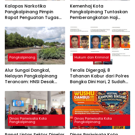
Kalapas Narkotika
Kemenhaj Kota
Pangkalpinang Pimpin
Pangkalpinang Tuntaskan
Rapat Penguatan Tugas
Pemberangkatan Haji
dan Fungsi, Tegaskan
2026, Kloter Terakhir
Dukungan 15 Program Aksi
Gabung Jemaah
Kementerian
Palembang
Pangkalpinang
Hukum dan Kriminal
Alur Sungai Dangkal,
Teralis Digergaji, 8
Nelayan Pangkalpinang
Tahanan Kabur dari Polres
Terancam: HNSI Desak
Bangka Dini Hari, 2 Sudah
Solusi Cepat
Diamankan
Dinas Pariwisata Kota
Dinas Pariwisata Kota
Pangkalpinang
Pangkalpinang
Rapat Lintas Sektor Digelar
Dinas Pariwisata Kota