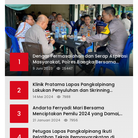
Dengar Permasalahan dan Serap Aspirasi
1
Masyarakat, Polres Bangka Bersama
Polsek Pemali Rutin Gelar Jumat Curhat
9 Juni 2023
25447
Klinik Pratama Lapas Pangkalpinang
2
Lakukan Penyuluhan dan Skrinning
Kesehatan Jiwa Bagi Warga Binaan
14 Mei 2024
7988
Andarta Ferryadi: Mari Bersama
3
Menciptakan Pemilu 2024 yang Damai,
Jujur dan Adil.
21 Januari 2024
7956
Petugas Lapas Pangkalpinang Ikuti
4
Pelatihan Teknis Pemasyarakatan di