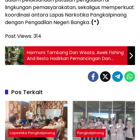
lingkungan pemasyarakatan, sekaligus memperkuat
koordinasi antara Lapas Narkotika Pangkalpinang
dengan Pengadilan Negeri Bangka.
(*)
Post Views:
314
Harmoni Tambang Dan Wisata, Awek Fishing
And Resto Hadirkan Pemancingan Dan
Wisata Kuliner Khas Bangka Selatan
Pos Terkait
Lapastika Pangkalpinang
Pangkalpinang