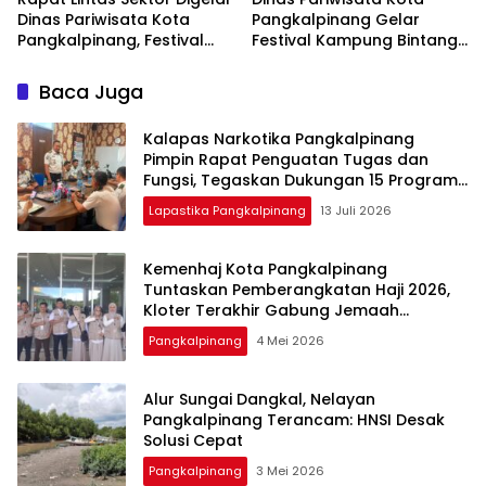
Dinas Pariwisata Kota
Pangkalpinang Gelar
Pangkalpinang, Festival
Festival Kampung Bintang
Kampung Bintang 2026
2026, Ada Line Dance
Siap Angkat Budaya
hingga Lomba Fashion
Baca Juga
Cengbeng di
Show
Pangkalpinang
Kalapas Narkotika Pangkalpinang
Pimpin Rapat Penguatan Tugas dan
Fungsi, Tegaskan Dukungan 15 Program
Aksi Kementerian
Lapastika Pangkalpinang
13 Juli 2026
Kemenhaj Kota Pangkalpinang
Tuntaskan Pemberangkatan Haji 2026,
Kloter Terakhir Gabung Jemaah
Palembang
Pangkalpinang
4 Mei 2026
Alur Sungai Dangkal, Nelayan
Pangkalpinang Terancam: HNSI Desak
Solusi Cepat
Pangkalpinang
3 Mei 2026