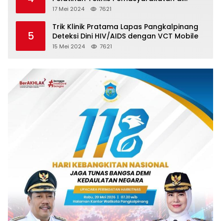
Batam
17 Mei 2024
7621
Trik Klinik Pratama Lapas Pangkalpinang
5
Deteksi Dini HIV/AIDS dengan VCT Mobile
15 Mei 2024
7621