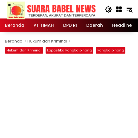
Langsung
ke
konten
Beranda
PT TIMAH
DPD RI
Daerah
Headline
Beranda
Hukum dan Kriminal
Hukum dan Kriminal
Lapastika Pangkalpinang
Pangkalpinang