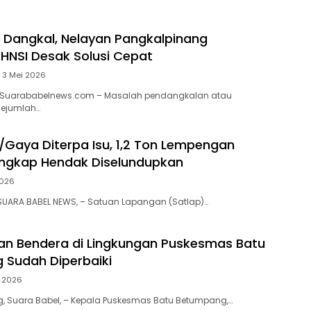
i Dangkal, Nelayan Pangkalpinang
HNSI Desak Solusi Cepat
3 Mei 2026
 Suarababelnews.com – Masalah pendangkalan atau
sejumlah…
Gaya Diterpa Isu, 1,2 Ton Lempengan
angkap Hendak Diselundupkan
2026
SUARA BABEL NEWS, – Satuan Lapangan (Satlap)…
n Bendera di Lingkungan Puskesmas Batu
Sudah Diperbaiki
l 2026
, Suara Babel, – Kepala Puskesmas Batu Betumpang,…