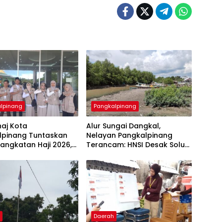
lpinang
Pangkalpinang
aj Kota
Alur Sungai Dangkal,
lpinang Tuntaskan
Nelayan Pangkalpinang
angkatan Haji 2026,
Terancam: HNSI Desak Solusi
Terakhir Gabung
Cepat
 Palembang
h
Daerah