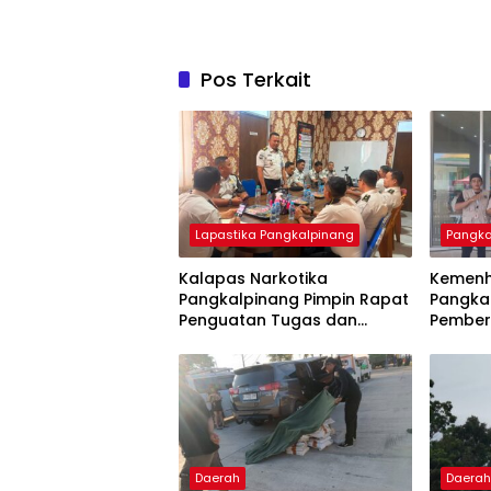
Pos Terkait
Lapastika Pangkalpinang
Pangka
Kalapas Narkotika
Kemenh
Pangkalpinang Pimpin Rapat
Pangka
Penguatan Tugas dan
Pember
Fungsi, Tegaskan Dukungan
Kloter 
15 Program Aksi Kementerian
Jemaah
Daerah
Daera