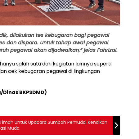
ik, dilakukan tes kebugaran bagi pegawai
s dan dispora. Untuk tahap awal pegawai
ruh pegawai akan dijadwalkan,” jelas Fahrizal.
hanya salah satu dari kegiatan lainnya seperti
 dan cek kebugaran pegawai di lingkungan
g/Dinas BKPSDMD)
ya Timah Untuk Upacara Sumpah Pemuda, Kenalkan
rasi Muda