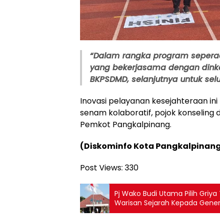
“Dalam rangka program seperad
yang bekerjasama dengan dinke
BKPSDMD, selanjutnya untuk selu
Inovasi pelayanan kesejahteraan ini 
senam kolaboratif, pojok konseling
Pemkot Pangkalpinang.
(Diskominfo Kota Pangkalpinan
Post Views:
330
Pj Wako Budi Utama Pilih Gri
Warisan Sejarah Kepada Gene