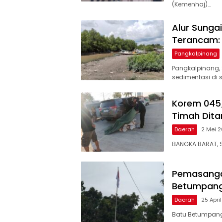
(Kemenhaj)…
Alur Sunga
Terancam: 
Pangkalpinang
Pangkalpinang,
sedimentasi di 
Korem 045/
Timah Dit
Daerah
2 Mei 
BANGKA BARAT, 
Pemasanga
Betumpang 
Daerah
25 Apri
Batu Betumpang