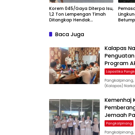
Korem 045/Gaya Diterpa Isu,
Pemasa
1,2 Ton Lempengan Timah
Lingku
Ditangkap Hendak
Betump
Diselundupkan
Baca Juga
Kalapas Na
Penguatan 
Program Ak
Lapastika Pangk
Pangkalpinang,
(Kalapas) Narkot
Kemenhaj 
Pemberangk
Jemaah P
Pangkalpinang
Pangkalpinang,