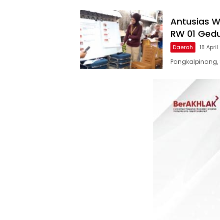
Antusias Wa
RW 01 Gedu
Daerah
18 Apri
Pangkalpinang,