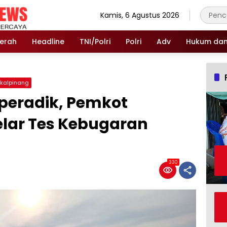
Kamis, 6 Agustus 2026
erah
Headline
TNI/Polri
Polri
Adv
Hukum dan 
kalpinang
peradik, Pemkot
lar Tes Kebugaran
330