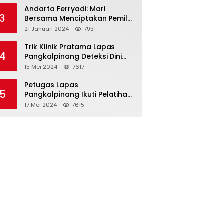
Binaan
Andarta Ferryadi: Mari
3
Bersama Menciptakan Pemilu
2024 yang Damai, Jujur dan
21 Januari 2024
7951
Adil.
Trik Klinik Pratama Lapas
4
Pangkalpinang Deteksi Dini
HIV/AIDS dengan VCT Mobile
15 Mei 2024
7617
Petugas Lapas
5
Pangkalpinang Ikuti Pelatihan
Teknis Pemasyarakatan di
17 Mei 2024
7615
Batam