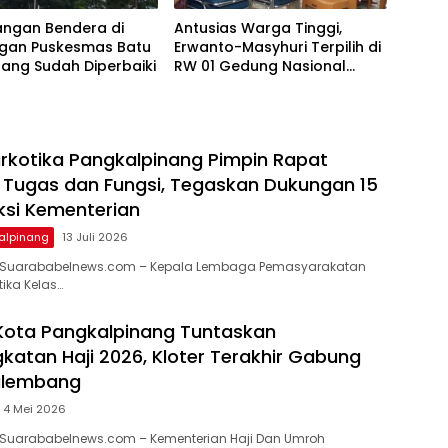
ngan Bendera di
Antusias Warga Tinggi,
ngan Puskesmas Batu
Erwanto-Masyhuri Terpilih di
ang Sudah Diperbaiki
RW 01 Gedung Nasional
Tamansari 2026
rkotika Pangkalpinang Pimpin Rapat
Tugas dan Fungsi, Tegaskan Dukungan 15
si Kementerian
alpinang
13 Juli 2026
 Suarababelnews.com – Kepala Lembaga Pemasyarakatan
ika Kelas…
Kota Pangkalpinang Tuntaskan
atan Haji 2026, Kloter Terakhir Gabung
alembang
4 Mei 2026
 Suarababelnews.com – Kementerian Haji Dan Umroh