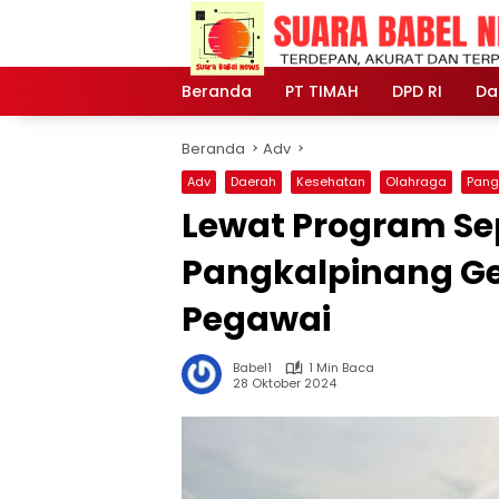
Langsung
ke
konten
Beranda
PT TIMAH
DPD RI
Da
Beranda
Adv
Adv
Daerah
Kesehatan
Olahraga
Pang
Lewat Program Se
Pangkalpinang Ge
Pegawai
Babel1
1 Min Baca
28 Oktober 2024