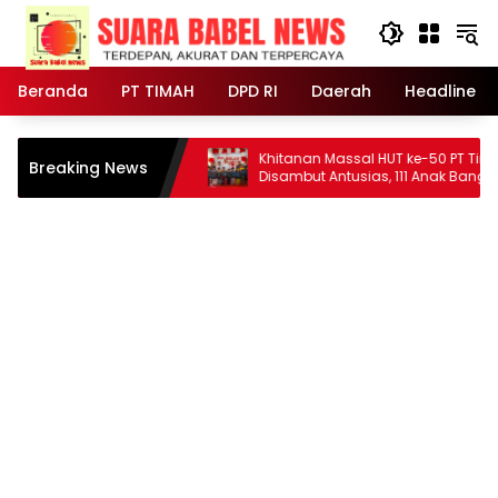
Langsung
ke
konten
Beranda
PT TIMAH
DPD RI
Daerah
Headline
mah, 145
Khitanan Massal HUT ke-50 PT Timah
Breaking News
nfaatkan
Disambut Antusias, 111 Anak Bangka
tis
Selatan Ikut Gratis