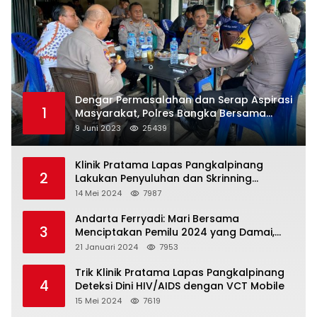
Dengar Permasalahan dan Serap Aspirasi
1
Masyarakat, Polres Bangka Bersama
Polsek Pemali Rutin Gelar Jumat Curhat
9 Juni 2023
25439
Klinik Pratama Lapas Pangkalpinang
2
Lakukan Penyuluhan dan Skrinning
Kesehatan Jiwa Bagi Warga Binaan
14 Mei 2024
7987
Andarta Ferryadi: Mari Bersama
3
Menciptakan Pemilu 2024 yang Damai,
Jujur dan Adil.
21 Januari 2024
7953
Trik Klinik Pratama Lapas Pangkalpinang
4
Deteksi Dini HIV/AIDS dengan VCT Mobile
15 Mei 2024
7619