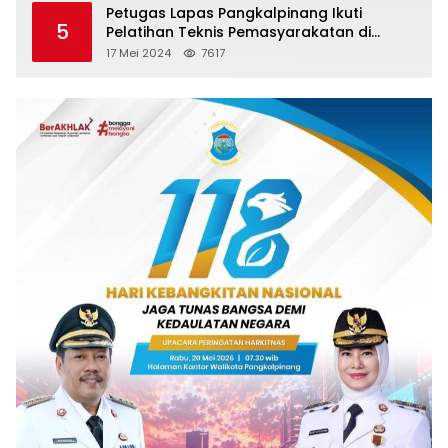
Petugas Lapas Pangkalpinang Ikuti
5
Pelatihan Teknis Pemasyarakatan di
Batam
17 Mei 2024
7617