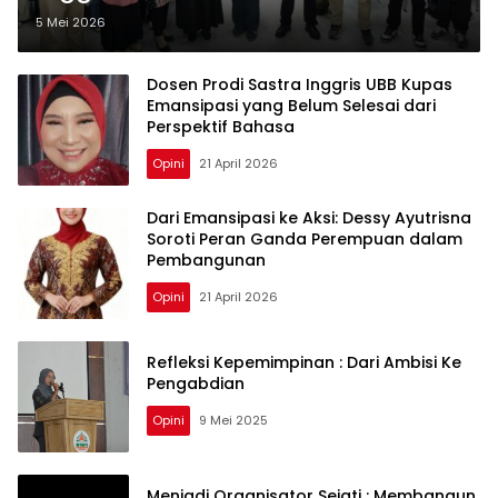
Momentum Perbaikan Bahasa di
5 Mei 2026
Sekolah
Dosen Prodi Sastra Inggris UBB Kupas
Emansipasi yang Belum Selesai dari
Perspektif Bahasa
Opini
21 April 2026
Dari Emansipasi ke Aksi: Dessy Ayutrisna
Soroti Peran Ganda Perempuan dalam
Pembangunan
Opini
21 April 2026
Refleksi Kepemimpinan : Dari Ambisi Ke
Pengabdian
Opini
9 Mei 2025
Menjadi Organisator Sejati : Membangun