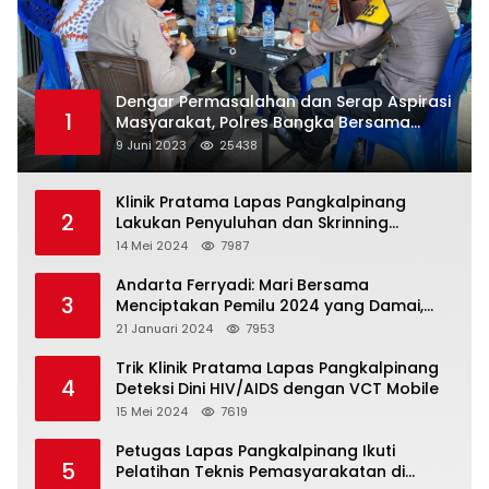
Dengar Permasalahan dan Serap Aspirasi
1
Masyarakat, Polres Bangka Bersama
Polsek Pemali Rutin Gelar Jumat Curhat
9 Juni 2023
25438
Klinik Pratama Lapas Pangkalpinang
2
Lakukan Penyuluhan dan Skrinning
Kesehatan Jiwa Bagi Warga Binaan
14 Mei 2024
7987
Andarta Ferryadi: Mari Bersama
3
Menciptakan Pemilu 2024 yang Damai,
Jujur dan Adil.
21 Januari 2024
7953
Trik Klinik Pratama Lapas Pangkalpinang
4
Deteksi Dini HIV/AIDS dengan VCT Mobile
15 Mei 2024
7619
Petugas Lapas Pangkalpinang Ikuti
5
Pelatihan Teknis Pemasyarakatan di