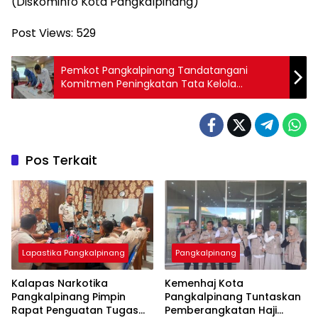
(Diskominfo Kota Pangkalpinang)
Post Views:
529
Pemkot Pangkalpinang Tandatangani
Komitmen Peningkatan Tata Kelola
Pemerintahan
Pos Terkait
Lapastika Pangkalpinang
Pangkalpinang
Kalapas Narkotika
Kemenhaj Kota
Pangkalpinang Pimpin
Pangkalpinang Tuntaskan
Rapat Penguatan Tugas
Pemberangkatan Haji