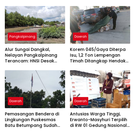
dan Fungsi, Tegaskan
2026, Kloter Terakhir
Dukungan 15 Program Aksi
Gabung Jemaah
Kementerian
Palembang
Pangkalpinang
Daerah
Alur Sungai Dangkal,
Korem 045/Gaya Diterpa
Nelayan Pangkalpinang
Isu, 1,2 Ton Lempengan
Terancam: HNSI Desak
Timah Ditangkap Hendak
Solusi Cepat
Diselundupkan
Daerah
Daerah
Pemasangan Bendera di
Antusias Warga Tinggi,
Lingkungan Puskesmas
Erwanto-Masyhuri Terpilih
Batu Betumpang Sudah
di RW 01 Gedung Nasional
Diperbaiki
Tamansari 2026