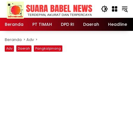
Langsung
ke
konten
Beranda
PT TIMAH
DPD RI
Daerah
Headline
Beranda
Adv
Adv
Daerah
Pangkalpinang