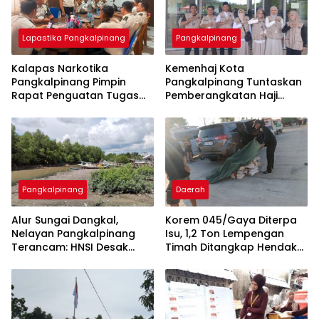
Lapastika Pangkalpinang
Pangkalpinang
Kalapas Narkotika
Kemenhaj Kota
Pangkalpinang Pimpin
Pangkalpinang Tuntaskan
Rapat Penguatan Tugas
Pemberangkatan Haji
dan Fungsi, Tegaskan
2026, Kloter Terakhir
Dukungan 15 Program Aksi
Gabung Jemaah
Kementerian
Palembang
Pangkalpinang
Daerah
Alur Sungai Dangkal,
Korem 045/Gaya Diterpa
Nelayan Pangkalpinang
Isu, 1,2 Ton Lempengan
Terancam: HNSI Desak
Timah Ditangkap Hendak
Solusi Cepat
Diselundupkan