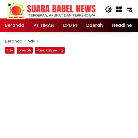
Langsung
ke
konten
Beranda
PT TIMAH
DPD RI
Daerah
Headline
Beranda
Adv
Adv
Daerah
Pangkalpinang