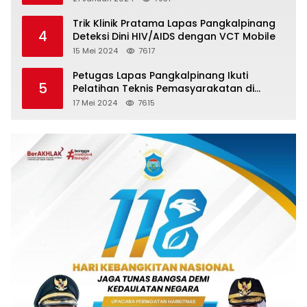
Trik Klinik Pratama Lapas Pangkalpinang
4
Deteksi Dini HIV/AIDS dengan VCT Mobile
15 Mei 2024
7617
Petugas Lapas Pangkalpinang Ikuti
5
Pelatihan Teknis Pemasyarakatan di
Batam
17 Mei 2024
7615