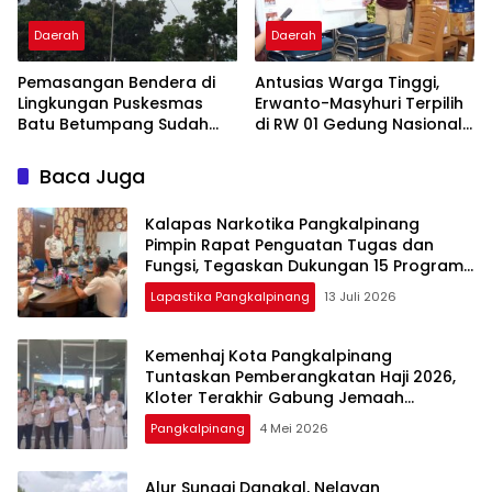
Daerah
Daerah
Pemasangan Bendera di
Antusias Warga Tinggi,
Lingkungan Puskesmas
Erwanto-Masyhuri Terpilih
Batu Betumpang Sudah
di RW 01 Gedung Nasional
Diperbaiki
Tamansari 2026
Baca Juga
Kalapas Narkotika Pangkalpinang
Pimpin Rapat Penguatan Tugas dan
Fungsi, Tegaskan Dukungan 15 Program
Aksi Kementerian
Lapastika Pangkalpinang
13 Juli 2026
Kemenhaj Kota Pangkalpinang
Tuntaskan Pemberangkatan Haji 2026,
Kloter Terakhir Gabung Jemaah
Palembang
Pangkalpinang
4 Mei 2026
Alur Sungai Dangkal, Nelayan