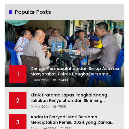
Popular Posts
Dengar Permasalahan dan Serap Aspirasi
1
Masyarakat, Polres Bangka Bersama
Polsek Pemali Rutin Gelar Jumat Curhat
9 Juni 2023
25433
Klinik Pratama Lapas Pangkalpinang
2
Lakukan Penyuluhan dan Skrinning
Kesehatan Jiwa Bagi Warga Binaan
14 Mei 2024
7985
Andarta Ferryadi: Mari Bersama
3
Menciptakan Pemilu 2024 yang Damai,
Jujur dan Adil.
21 Januari 2024
7951