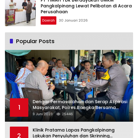
Pangkalpinang Lewat Pelibatan di Acara
Perusahaan
Daerah
30 Januari 2026
Popular Posts
Dengar Permasalahan dan Serap Aspirasi
1
Masyarakat, Polres Bangka Bersama
Polsek Pemali Rutin Gelar Jumat Curhat
9 Juni 2023
25446
Klinik Pratama Lapas Pangkalpinang
2
Lakukan Penyuluhan dan Skrinning