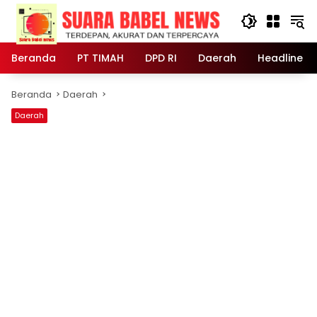
Langsung
ke
konten
Beranda
PT TIMAH
DPD RI
Daerah
Headline
Beranda
Daerah
Daerah