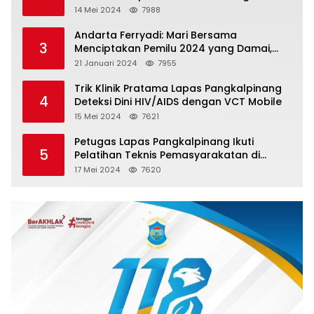
Kesehatan Jiwa Bagi Warga Binaan
14 Mei 2024
7988
Andarta Ferryadi: Mari Bersama
3
Menciptakan Pemilu 2024 yang Damai,
Jujur dan Adil.
21 Januari 2024
7955
Trik Klinik Pratama Lapas Pangkalpinang
4
Deteksi Dini HIV/AIDS dengan VCT Mobile
15 Mei 2024
7621
Petugas Lapas Pangkalpinang Ikuti
5
Pelatihan Teknis Pemasyarakatan di
Batam
17 Mei 2024
7620