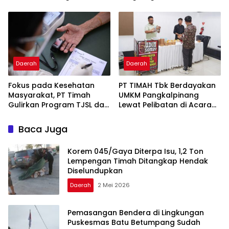
Tamansari 2026
Reformasi Birokrasi dan
Good Governance
Daerah
Daerah
Fokus pada Kesehatan
PT TIMAH Tbk Berdayakan
Masyarakat, PT Timah
UMKM Pangkalpinang
Gulirkan Program TJSL dari
Lewat Pelibatan di Acara
Ambulans Desa hingga
Perusahaan
Bantuan Pengobatan
Baca Juga
Korem 045/Gaya Diterpa Isu, 1,2 Ton
Lempengan Timah Ditangkap Hendak
Diselundupkan
Daerah
2 Mei 2026
Pemasangan Bendera di Lingkungan
Puskesmas Batu Betumpang Sudah