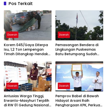
Pos Terkait
Daerah
Daerah
Korem 045/Gaya Diterpa
Pemasangan Bendera di
Isu, 1,2 Ton Lempengan
Lingkungan Puskesmas
Timah Ditangkap Hendak
Batu Betumpang Sudah
Diselundupkan
Diperbaiki
Daerah
Daerah
Antusias Warga Tinggi,
Pemprov Babel di Bawah
Erwanto-Masyhuri Terpilih
Hidayat Arsani Raih
di RW 01 Gedung Nasional
Penghargaan KPK, Perkuat