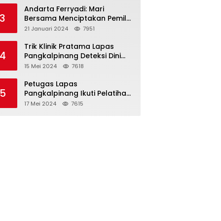
Binaan
Andarta Ferryadi: Mari
3
Bersama Menciptakan Pemilu
2024 yang Damai, Jujur dan
21 Januari 2024
7951
Adil.
Trik Klinik Pratama Lapas
4
Pangkalpinang Deteksi Dini
HIV/AIDS dengan VCT Mobile
15 Mei 2024
7618
Petugas Lapas
5
Pangkalpinang Ikuti Pelatihan
Teknis Pemasyarakatan di
17 Mei 2024
7615
Batam