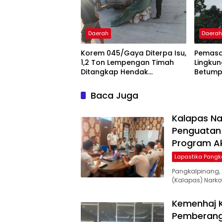
Daerah
Daera
Korem 045/Gaya Diterpa Isu,
Pemasa
1,2 Ton Lempengan Timah
Lingku
Ditangkap Hendak
Betump
Diselundupkan
Baca Juga
Kalapas Na
Penguatan 
Program Ak
Lapastika Pangk
Pangkalpinang,
(Kalapas) Narkot
Kemenhaj 
Pemberangk