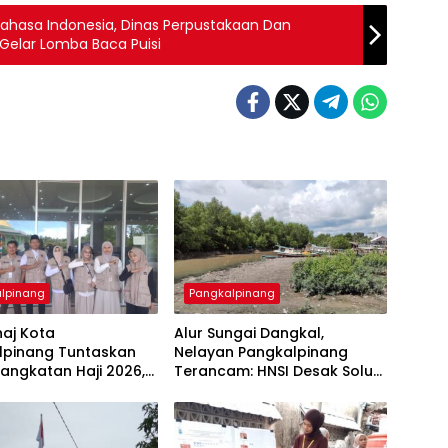
ahasa Indonesia, Dinas Perpustakaan Dan
Gelar Lomba Baca Puisi
lpinang
Pangkalpinang
aj Kota
Alur Sungai Dangkal,
lpinang Tuntaskan
Nelayan Pangkalpinang
angkatan Haji 2026,
Terancam: HNSI Desak Solusi
Terakhir Gabung
Cepat
 Palembang