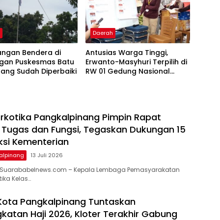
h
Daerah
ngan Bendera di
Antusias Warga Tinggi,
ngan Puskesmas Batu
Erwanto-Masyhuri Terpilih di
ang Sudah Diperbaiki
RW 01 Gedung Nasional
Tamansari 2026
rkotika Pangkalpinang Pimpin Rapat
Tugas dan Fungsi, Tegaskan Dukungan 15
si Kementerian
alpinang
13 Juli 2026
 Suarababelnews.com – Kepala Lembaga Pemasyarakatan
ika Kelas…
Kota Pangkalpinang Tuntaskan
atan Haji 2026, Kloter Terakhir Gabung