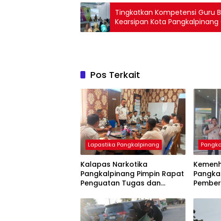
Tingkatkan Kompetensi Guru B
Kearsipan Kota Pangkalpinang 
Pos Terkait
Lapastika Pangkalpinang
Pangka
Kalapas Narkotika
Kemenh
Pangkalpinang Pimpin Rapat
Pangka
Penguatan Tugas dan
Pember
Fungsi, Tegaskan Dukungan
Kloter 
15 Program Aksi Kementerian
Jemaah