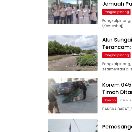
Jemaah P
Pangkalpinang
Pangkalpinang,
(Kemenhaj)…
Alur Sunga
Terancam: 
Pangkalpinang
Pangkalpinang,
sedimentasi di 
Korem 045/
Timah Dit
Daerah
2 Mei 
BANGKA BARAT, 
Pemasanga