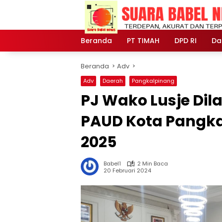
Langsung
ke
konten
Beranda
PT TIMAH
DPD RI
Da
Beranda
Adv
Adv
Daerah
Pangkalpinang
PJ Wako Lusje Dil
PAUD Kota Pangka
2025
Babel1
2 Min Baca
20 Februari 2024