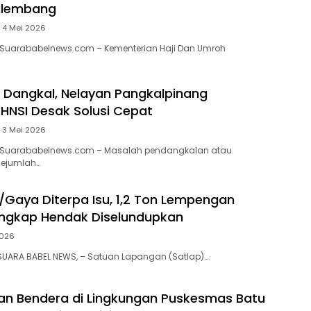
alembang
4 Mei 2026
 Suarababelnews.com – Kementerian Haji Dan Umroh
i Dangkal, Nelayan Pangkalpinang
HNSI Desak Solusi Cepat
3 Mei 2026
 Suarababelnews.com – Masalah pendangkalan atau
sejumlah…
Gaya Diterpa Isu, 1,2 Ton Lempengan
angkap Hendak Diselundupkan
2026
SUARA BABEL NEWS, – Satuan Lapangan (Satlap)…
n Bendera di Lingkungan Puskesmas Batu