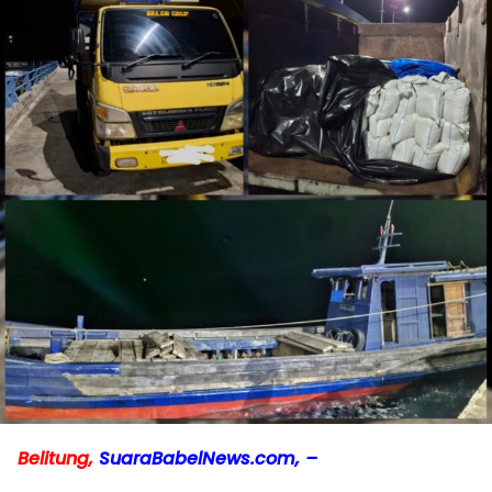
Belitung,
SuaraBabelNews.com, –