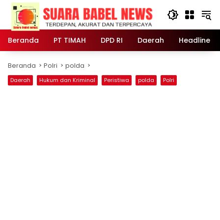
Langsung
ke
konten
Beranda
PT TIMAH
DPD RI
Daerah
Headline
Beranda
Polri
polda
Daerah
Hukum dan Kriminal
Peristiwa
polda
Polri