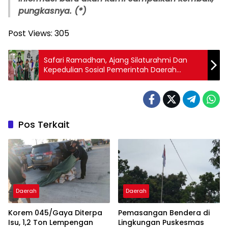
pungkasnya. (*)
Post Views:
305
Safari Ramadhan, Ajang Silaturahmi Dan
Kepedulian Sosial Pemerintah Daerah
Bersama Masyarakat
Pos Terkait
Daerah
Daerah
Korem 045/Gaya Diterpa
Pemasangan Bendera di
Isu, 1,2 Ton Lempengan
Lingkungan Puskesmas