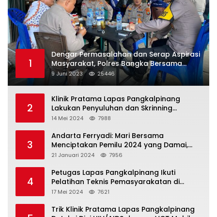
Dengar Permasalahan dan Serap Aspirasi
1
Masyarakat, Polres Bangka Bersama
Polsek Pemali Rutin Gelar Jumat Curhat
9 Juni 2023
25446
Klinik Pratama Lapas Pangkalpinang
2
Lakukan Penyuluhan dan Skrinning
Kesehatan Jiwa Bagi Warga Binaan
14 Mei 2024
7988
Andarta Ferryadi: Mari Bersama
3
Menciptakan Pemilu 2024 yang Damai,
Jujur dan Adil.
21 Januari 2024
7956
Petugas Lapas Pangkalpinang Ikuti
4
Pelatihan Teknis Pemasyarakatan di
Batam
17 Mei 2024
7621
Trik Klinik Pratama Lapas Pangkalpinang