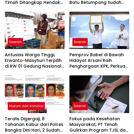
Timah Ditangkap Hendak
Batu Betumpang Sudah
Diselundupkan
Diperbaiki
Daerah
Daerah
Antusias Warga Tinggi,
Pemprov Babel di Bawah
Erwanto-Masyhuri Terpilih
Hidayat Arsani Raih
di RW 01 Gedung Nasional
Penghargaan KPK, Perkuat
Tamansari 2026
Reformasi Birokrasi dan
Good Governance
Hukum dan Kriminal
Daerah
Teralis Digergaji, 8
Fokus pada Kesehatan
Tahanan Kabur dari Polres
Masyarakat, PT Timah
Bangka Dini Hari, 2 Sudah
Gulirkan Program TJSL dari