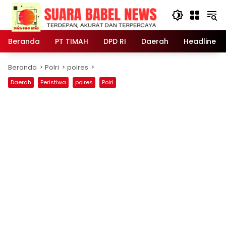
Langsung
ke
konten
Beranda
PT TIMAH
DPD RI
Daerah
Headline
Beranda
Polri
polres
Daerah
Peristiwa
polres
Polri