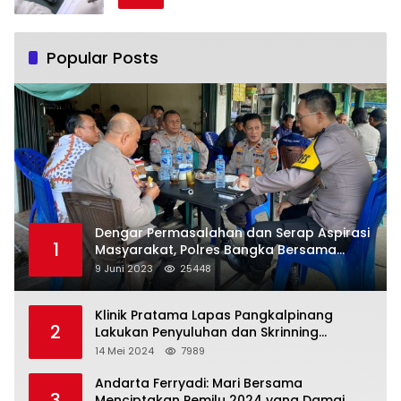
Popular Posts
Dengar Permasalahan dan Serap Aspirasi
1
Masyarakat, Polres Bangka Bersama
Polsek Pemali Rutin Gelar Jumat Curhat
9 Juni 2023
25448
Klinik Pratama Lapas Pangkalpinang
2
Lakukan Penyuluhan dan Skrinning
Kesehatan Jiwa Bagi Warga Binaan
14 Mei 2024
7989
Andarta Ferryadi: Mari Bersama
3
Menciptakan Pemilu 2024 yang Damai,