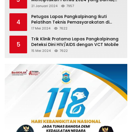
Jujur dan Adil.
21 Januari 2024
7957
Petugas Lapas Pangkalpinang Ikuti
4
Pelatihan Teknis Pemasyarakatan di
Batam
17 Mei 2024
7622
Trik Klinik Pratama Lapas Pangkalpinang
5
Deteksi Dini HIV/AIDS dengan VCT Mobile
15 Mei 2024
7622