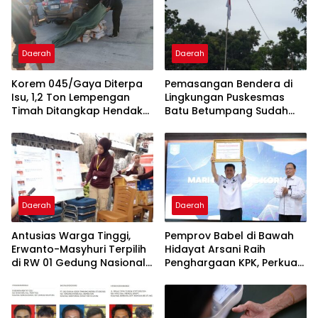
Daerah
Daerah
Korem 045/Gaya Diterpa
Pemasangan Bendera di
Isu, 1,2 Ton Lempengan
Lingkungan Puskesmas
Timah Ditangkap Hendak
Batu Betumpang Sudah
Diselundupkan
Diperbaiki
Daerah
Daerah
Antusias Warga Tinggi,
Pemprov Babel di Bawah
Erwanto-Masyhuri Terpilih
Hidayat Arsani Raih
di RW 01 Gedung Nasional
Penghargaan KPK, Perkuat
Tamansari 2026
Reformasi Birokrasi dan
Good Governance