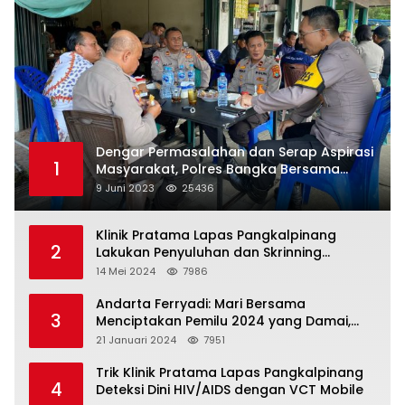
Dengar Permasalahan dan Serap Aspirasi
1
Masyarakat, Polres Bangka Bersama
Polsek Pemali Rutin Gelar Jumat Curhat
9 Juni 2023
25436
Klinik Pratama Lapas Pangkalpinang
2
Lakukan Penyuluhan dan Skrinning
Kesehatan Jiwa Bagi Warga Binaan
14 Mei 2024
7986
Andarta Ferryadi: Mari Bersama
3
Menciptakan Pemilu 2024 yang Damai,
Jujur dan Adil.
21 Januari 2024
7951
Trik Klinik Pratama Lapas Pangkalpinang
4
Deteksi Dini HIV/AIDS dengan VCT Mobile