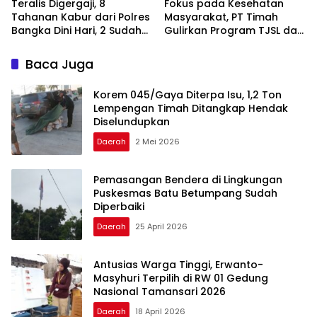
Teralis Digergaji, 8
Fokus pada Kesehatan
Tahanan Kabur dari Polres
Masyarakat, PT Timah
Bangka Dini Hari, 2 Sudah
Gulirkan Program TJSL dari
Diamankan
Ambulans Desa hingga
Bantuan Pengobatan
Baca Juga
Korem 045/Gaya Diterpa Isu, 1,2 Ton
Lempengan Timah Ditangkap Hendak
Diselundupkan
Daerah
2 Mei 2026
Pemasangan Bendera di Lingkungan
Puskesmas Batu Betumpang Sudah
Diperbaiki
Daerah
25 April 2026
Antusias Warga Tinggi, Erwanto-
Masyhuri Terpilih di RW 01 Gedung
Nasional Tamansari 2026
Daerah
18 April 2026