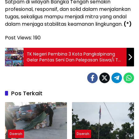
Satpam di wilayah Bangka Tengah semakin
profesional, responsif, dan solid dalam menjalankan
tugas, sekaligus mampu menjadi mitra yang andal
dalam menjaga stabilitas keamanan lingkungan.
(*)
Post Views:
190
TK Negeri Pembina 3 Kota Pangkalpinang
Gelar Pentas Seni Dan Pelepasan Siswa/i TA
2024/2025
Pos Terkait
Daerah
Daerah