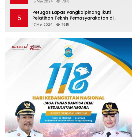
15 Mei 2024
7618
Petugas Lapas Pangkalpinang Ikuti
5
Pelatihan Teknis Pemasyarakatan di
Batam
17 Mei 2024
7615