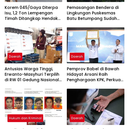
Korem 045/Gaya Diterpa
Pemasangan Bendera di
Isu, 1,2 Ton Lempengan
Lingkungan Puskesmas
Timah Ditangkap Hendak
Batu Betumpang Sudah
Diselundupkan
Diperbaiki
Daerah
Daerah
Antusias Warga Tinggi,
Pemprov Babel di Bawah
Erwanto-Masyhuri Terpilih
Hidayat Arsani Raih
di RW 01 Gedung Nasional
Penghargaan KPK, Perkuat
Tamansari 2026
Reformasi Birokrasi dan
Good Governance
Hukum dan Kriminal
Daerah