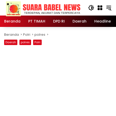
Langsung
ke
konten
Beranda
PT TIMAH
DPD RI
Daerah
Headline
Beranda
Polri
polres
Daerah
polres
Polri