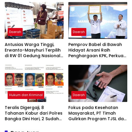
Daerah
Daerah
Antusias Warga Tinggi,
Pemprov Babel di Bawah
Erwanto-Masyhuri Terpilih
Hidayat Arsani Raih
di RW 01 Gedung Nasional
Penghargaan KPK, Perkuat
Tamansari 2026
Reformasi Birokrasi dan
Good Governance
Hukum dan Kriminal
Daerah
Teralis Digergaji, 8
Fokus pada Kesehatan
Tahanan Kabur dari Polres
Masyarakat, PT Timah
Bangka Dini Hari, 2 Sudah
Gulirkan Program TJSL dari
Diamankan
Ambulans Desa hingga
Bantuan Pengobatan