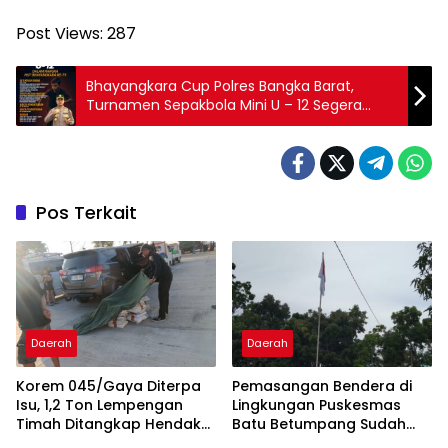
Post Views:
287
Bhayangkara Cup Polres Bangka Barat,
Turnamen Sepakbola Mini U – 12 Segera
Digelar
Pos Terkait
Daerah
Daerah
Korem 045/Gaya Diterpa
Pemasangan Bendera di
Isu, 1,2 Ton Lempengan
Lingkungan Puskesmas
Timah Ditangkap Hendak
Batu Betumpang Sudah
Diselundupkan
Diperbaiki