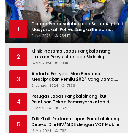
Dengar Permasalahan dan Serap Aspirasi
1
Masyarakat, Polres Bangka Bersama
Polsek Pemali Rutin Gelar Jumat Curhat
9 Juni 2023
25447
Klinik Pratama Lapas Pangkalpinang
2
Lakukan Penyuluhan dan Skrinning
Kesehatan Jiwa Bagi Warga Binaan
14 Mei 2024
7988
Andarta Ferryadi: Mari Bersama
3
Menciptakan Pemilu 2024 yang Damai,
Jujur dan Adil.
21 Januari 2024
7956
Petugas Lapas Pangkalpinang Ikuti
4
Pelatihan Teknis Pemasyarakatan di
Batam
17 Mei 2024
7621
Trik Klinik Pratama Lapas Pangkalpinang
5
Deteksi Dini HIV/AIDS dengan VCT Mobile
15 Mei 2024
7621