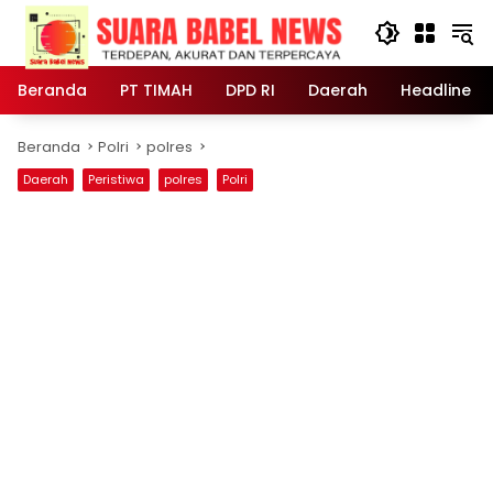
Langsung
ke
konten
Beranda
PT TIMAH
DPD RI
Daerah
Headline
Beranda
Polri
polres
Daerah
Peristiwa
polres
Polri