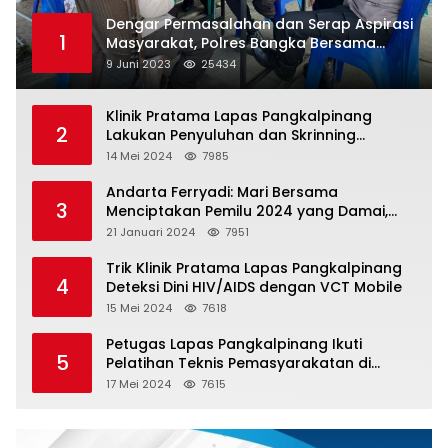
Dengar Permasalahan dan Serap Aspirasi
1
Masyarakat, Polres Bangka Bersama
Polsek Pemali Rutin Gelar Jumat Curhat
9 Juni 2023
25434
Klinik Pratama Lapas Pangkalpinang
2
Lakukan Penyuluhan dan Skrinning
Kesehatan Jiwa Bagi Warga Binaan
14 Mei 2024
7985
Andarta Ferryadi: Mari Bersama
3
Menciptakan Pemilu 2024 yang Damai,
Jujur dan Adil.
21 Januari 2024
7951
Trik Klinik Pratama Lapas Pangkalpinang
4
Deteksi Dini HIV/AIDS dengan VCT Mobile
15 Mei 2024
7618
Petugas Lapas Pangkalpinang Ikuti
5
Pelatihan Teknis Pemasyarakatan di
Batam
17 Mei 2024
7615