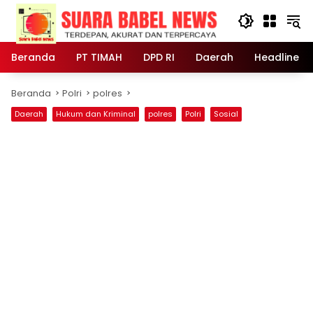
Langsung
ke
konten
Beranda
PT TIMAH
DPD RI
Daerah
Headline
Beranda
Polri
polres
Daerah
Hukum dan Kriminal
polres
Polri
Sosial