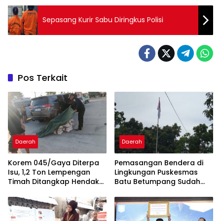
Sepasang Kurir Sabu Diringkus Polisi
Pos Terkait
Daerah
Daerah
Korem 045/Gaya Diterpa
Pemasangan Bendera di
Isu, 1,2 Ton Lempengan
Lingkungan Puskesmas
Timah Ditangkap Hendak
Batu Betumpang Sudah
Diselundupkan
Diperbaiki