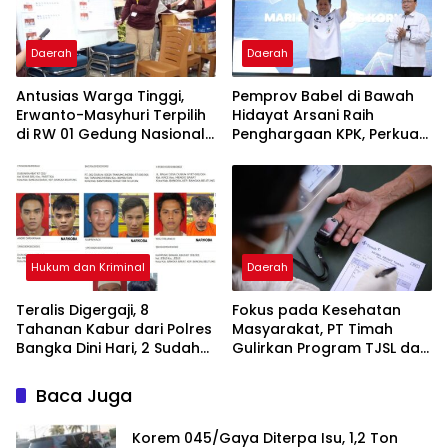
Daerah
Daerah
Antusias Warga Tinggi,
Pemprov Babel di Bawah
Erwanto-Masyhuri Terpilih
Hidayat Arsani Raih
di RW 01 Gedung Nasional
Penghargaan KPK, Perkuat
Tamansari 2026
Reformasi Birokrasi dan
Good Governance
Hukum dan Kriminal
Daerah
Teralis Digergaji, 8
Fokus pada Kesehatan
Tahanan Kabur dari Polres
Masyarakat, PT Timah
Bangka Dini Hari, 2 Sudah
Gulirkan Program TJSL dari
Diamankan
Ambulans Desa hingga
Bantuan Pengobatan
Baca Juga
Korem 045/Gaya Diterpa Isu, 1,2 Ton